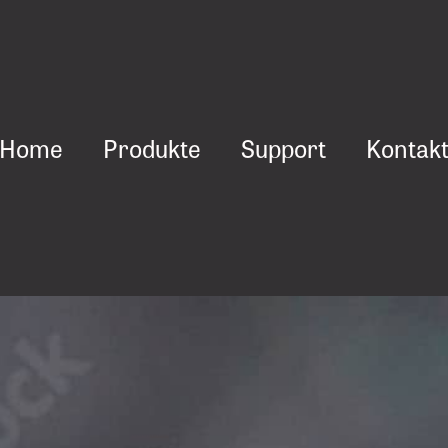
Home
Pro­duk­te
Sup­port
Kon­tak