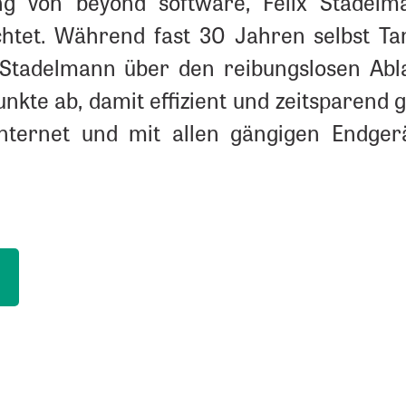
ng von beyond software, Felix Stadelman
htet. Während fast 30 Jahren selbst Tanz
x Stadelmann über den reibungslosen Abla
unkte ab, damit effizient und zeitsparend
nternet und mit allen gängigen Endger