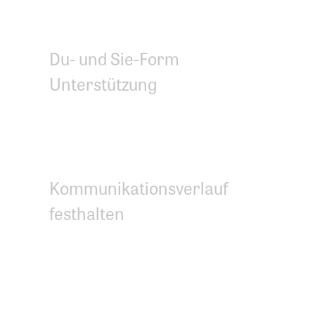
ändern, löschen, verknüpfen
Du- und Sie-Form
Unterstützung
Gruppieren in
Interessensgruppen
Kommunikationsverlauf
festhalten
Adressetiketten,
Serienbriefe, Adress-
Stammblatt als PDF