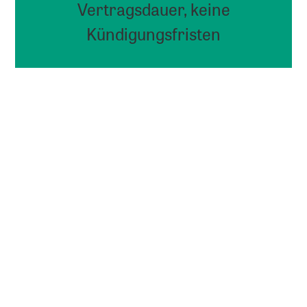
Vertragsdauer, keine
Kündigungsfristen
Adress­ver­wal­tung,
Kun­den­ver­wal­
tung CRM
Adressen hinzufügen,