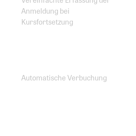
Anmeldung bei
Kursfortsetzung
Automatische
Datenübernahme von
Online-Anmeldungen
Automatische Verbuchung
von Zahlungseingängen
(Einzahlungsscheine mit QR-
Code)
Präsenzkontrolle mit