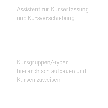
Assistent zur Kurserfassung
und Kursverschiebung
Automatische
Datenübernahme auf
Website
Kursgruppen/-typen
hierarchisch aufbauen und
Kursen zuweisen
Stoffprogramm an
Kursgruppen zuweisen