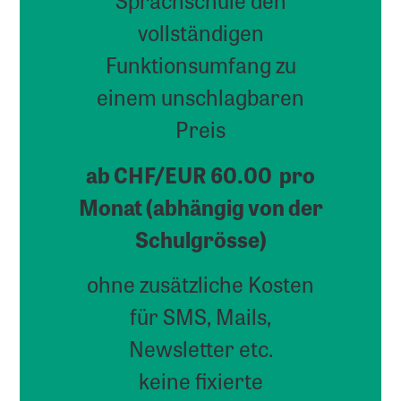
vollständigen
Funktionsumfang zu
einem unschlagbaren
Preis
ab CHF/EUR 60.00 pro
Monat (abhängig von der
Schulgrösse)
ohne zusätzliche Kosten
für SMS, Mails,
Newsletter etc.
keine fixierte