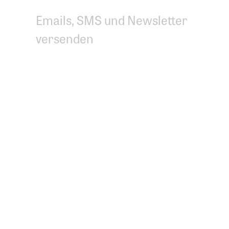
Emails, SMS und Newsletter
versenden
Kurs­ver­wal­tung,
Kursadministration
Kurse hinzufügen, ändern,
löschen, kopieren