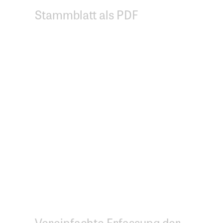
Stammblatt als PDF
Teil­neh­mer­ver­wal­tung
Anmeldungen für ganze
Kurse oder einzelne
Kurszeiten verwalten
Vereinfachte Erfassung der