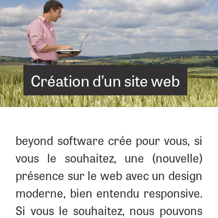
Créa­tion d’un site web
beyond software crée pour vous, si
vous le sou­hai­tez, une (nou­velle)
pré­sence sur le web avec un desi­gn
moderne, bien enten­du res­pon­sive.
Si vous le sou­hai­tez, nous pou­vons