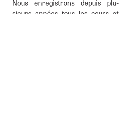
Nous enre­gis­trons depuis plu­
sieurs années tous les cours et
toutes les ins­crip­tions de la
semaine du tan­go de Zurich. Nous
uti­li­sons éga­le­ment ce sys­tème
pour envoyer les infor­ma­tions les
plus récentes avant et pen­dant le
fes­ti­val. Nous appré­cions leur fia­
bi­li­té et leur efficacité.
Daniel
Semaine du tan­go à Zurich