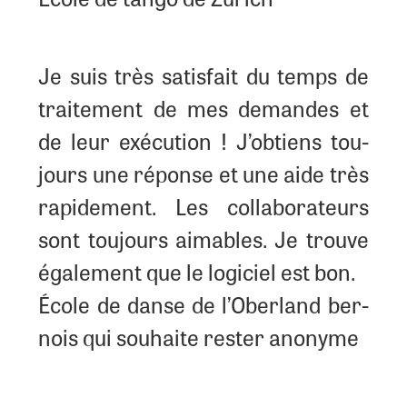
Je suis très satis­fait du temps de
trai­te­ment de mes demandes et
de leur exé­cu­tion ! J’ob­tiens tou­
jours une réponse et une aide très
rapi­de­ment. Les col­la­bo­ra­teurs
sont tou­jours aimables. Je trouve
éga­le­ment que le logi­ciel est bon.
École de danse de l’O­ber­land ber­
nois qui sou­haite res­ter anonyme