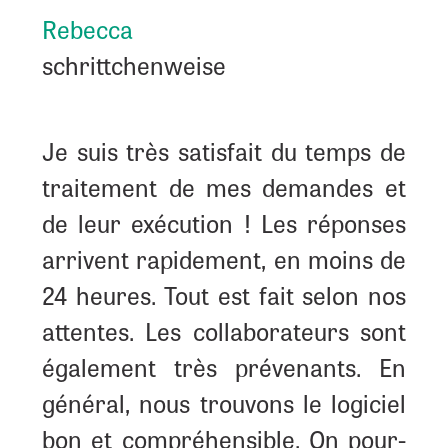
Rebecca
schrittchenweise
Je suis très satis­fait du temps de
trai­te­ment de mes demandes et
de leur exé­cu­tion ! Les réponses
arrivent rapi­de­ment, en moins de
24 heures. Tout est fait selon nos
attentes. Les col­la­bo­ra­teurs sont
éga­le­ment très pré­ve­nants. En
géné­ral, nous trou­vons le logi­ciel
bon et com­pré­hen­sible. On pour­