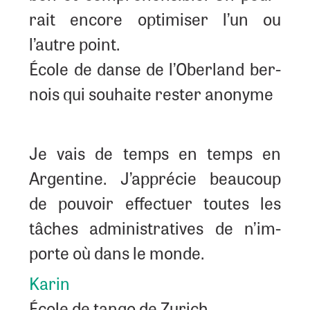
rait encore opti­mi­ser l’un ou
l’autre point.
École de danse de l’O­ber­land ber­
nois qui sou­haite res­ter anonyme
Je vais de temps en temps en
Argen­tine. J’ap­pré­cie beau­coup
de pou­voir effec­tuer toutes les
tâches admi­nis­tra­tives de n’im­
porte où dans le monde.
Karin
École de tan­go de Zurich