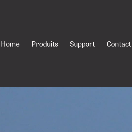
Home
Pro­duits
Sup­port
Contact